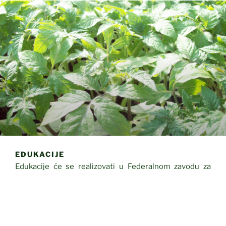
EDUKACIJE
Edukacije će se realizovati u Federalnom zavodu za
poljoprivredu na terenu, na jednoj ili dvije lokacije za
pojedinačne kantone, u zavisnosti od toga da li se može
formirati edukativna grupa. Broj edukacija u toku
kalendarske godine će zavisiti od broja formiranih