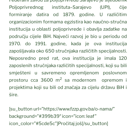
Federalni zavod za poljoprivredu Sarajevo je sljedbenik
Poljoprivrednog instituta–Sarajevo (UPI), čije
formiranje datira od 1879. godine. U različitim
organizacionim formama egzistira kao naučno-stručna
institucija u oblasti poljoprivrede i obavlja zadatke na
području cijele BiH. Najveći razvoj je bio u periodu od
1970. do 1991. godine, kada je ova institucija
zapošljavala oko 650 stručnjaka različitih specijalnosti.
Neposredno pred rat, ova institucija je imala 120
zaposlenih stručnjaka različitih specijalnosti, koji su bili
smješteni u savremeno opremljenom poslovnom
2
prostoru cca 3600 m
sa modernom opremom i
projektima koji su bili od značaja za cijelu državu BiH i
šire.
[su_button url=”https://www.fzzp.gov.ba/o-nama/”
background=”#399b39″ icon=”icon: leaf”
icon_color=”#5cde5c”]Pročitaj još[/su_button]