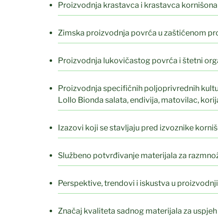
Proizvodnja krastavca i krastavca kornišona
Zimska proizvodnja povrća u zaštićenom pr
Proizvodnja lukovičastog povrća i štetni or
Proizvodnja specifičnih poljoprivrednih kultu
Lollo Bionda salata, endivija, matovilac, kori
Izazovi koji se stavljaju pred izvoznike korn
Službeno potvrđivanje materijala za razmnož
Perspektive, trendovi i iskustva u proizvodn
Značaj kvaliteta sadnog materijala za uspjeh