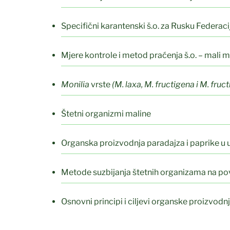
Specifični karantenski š.o. za Rusku Federaci
Mjere kontrole i metod praćenja š.o. – mali
Monilia
vrste
(M. laxa, M. fructigena i M. fruct
Štetni organizmi maline
Organska proizvodnja paradajza i paprike u 
Metode suzbijanja štetnih organizama na po
Osnovni principi i ciljevi organske proizvodn