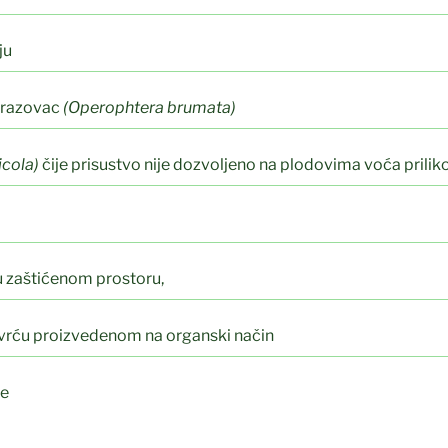
ju
 mrazovac
(Operophtera brumata)
icola)
čije prisustvo nije dozvoljeno na plodovima voća prilik
u zaštićenom prostoru,
vrću proizvedenom na organski način
je