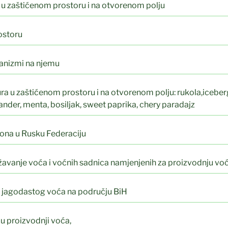
 u zaštićenom prostoru i na otvorenom polju
ostoru
ganizmi na njemu
ra u zaštićenom prostoru i na otvorenom polju: rukola,iceberg 
jander, menta, bosiljak, sweet paprika, chery paradajz
išona u Rusku Federaciju
avanje voća i voćnih sadnica namjenjenih za proizvodnju vo
ji jagodastog voća na području BiH
 u proizvodnji voća,