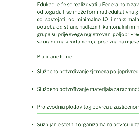
Edukacije će se realizovati u Federalnom zavod
od toga da li se može formirati edukativna g
se sastojati od minimalno 10 i maksimalno
potreba od strane nadležnih kantonalnih mini
grupa su prije svega registrovani poljoprivr
se uraditi na kvartalnom, a precizna na mje
Planirane teme:
Službeno potvrđivanje sjemena poljoprivredno
Službeno potvrđivanje materijala za razmno
Proizvodnja plodovitog povrća u zaštićenom
Suzbijanje štetnih organizama na povrću u z