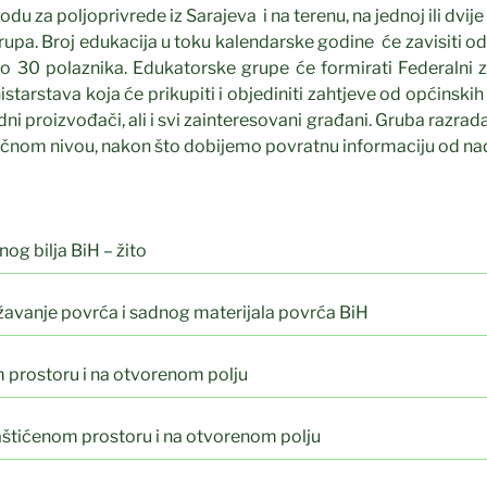
u za poljoprivrede iz Sarajeva i na terenu, na jednoj ili dvij
rupa. Broj edukacija u toku kalendarske godine će zavisiti o
 30 polaznika. Edukatorske grupe će formirati Federalni 
starstava koja će prikupiti i objediniti zahtjeve od općinskih
edni proizvođači, ali i svi zainteresovani građani. Gruba razr
sečnom nivou, nakon što dobijemo povratnu informaciju od na
g bilja BiH – žito
žavanje povrća i sadnog materijala povrća BiH
 prostoru i na otvorenom polju
aštićenom prostoru i na otvorenom polju