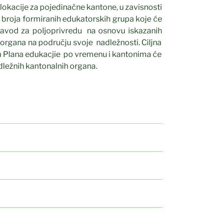
e lokacije za pojedinačne kantone, u zavisnosti
d broja formiranih edukatorskih grupa koje će
zavod za poljoprivredu na osnovu iskazanih
 organa na području svoje nadležnosti. Ciljna
ada Plana edukacjie po vremenu i kantonima će
dležnih kantonalnih organa.