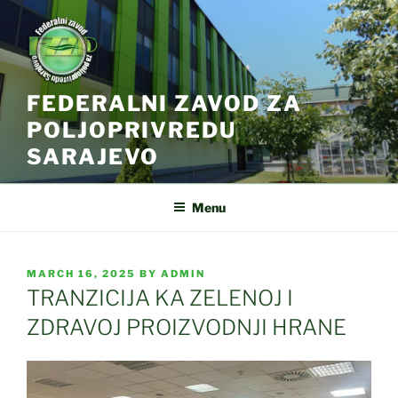
Skip
to
content
FEDERALNI ZAVOD ZA
POLJOPRIVREDU
SARAJEVO
Menu
POSTED
MARCH 16, 2025
BY
ADMIN
ON
TRANZICIJA KA ZELENOJ I
ZDRAVOJ PROIZVODNJI HRANE