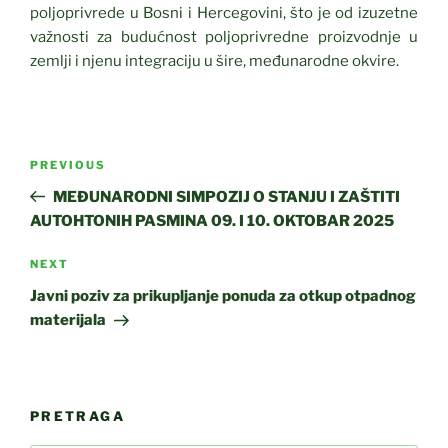
poljoprivrede u Bosni i Hercegovini, što je od izuzetne
važnosti za budućnost poljoprivredne proizvodnje u
zemlji i njenu integraciju u šire, međunarodne okvire.
Post
Previous
PREVIOUS
navigation
Post
MEĐUNARODNI SIMPOZIJ O STANJU I ZAŠTITI
AUTOHTONIH PASMINA 09. I 10. OKTOBAR 2025
Next
NEXT
Post
Javni poziv za prikupljanje ponuda za otkup otpadnog
materijala
PRETRAGA