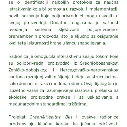
se o identifikaciji najboljih protokola za naučna
istraživanja koja bi pomogla u razvoju i implementaciji
novih saznanja koja poljoprivrednici mogu usvojiti u
svojoj proizvodnji. Dodatno, naglašena je važnost
uvođenja sistema sljedivosti poljoprivredno-
prehrambenih proizvoda, što je ključno za osiguranje
kvaliteta i sigurnosti hrane u lancu snabdijevanja.
Radionica je omogućila interaktivnu sesiju tokom koje
su poljoprivredni proizvođači iz Srednjobosanskog,
Zeničko-dobojskog i Hercegovačko-neretvanskog
kantona razmjenjivali mišljenja i ideje sa stručnjacima,
kako domaćim, tako i međunarodnim. Ovaj dijalog bio je
izuzetno važan za razumijevanje izazova u prelasku na
ekološke proizvodne prakse i za usklađivanje s
međunarodnim standardima i tržištima.
Projekat
Green&Healthy BiH
i ovakve radionice
predstavljaju ključne korake ka jačanju održivosti