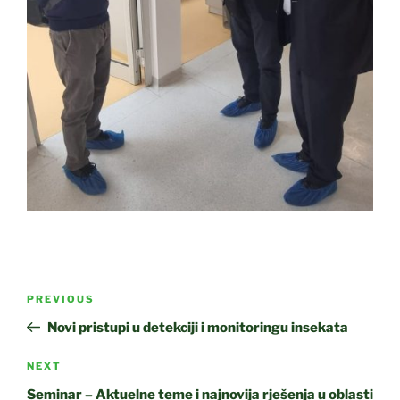
Post
Previous
PREVIOUS
navigation
Post
Novi pristupi u detekciji i monitoringu insekata
Next
NEXT
Post
Seminar – Aktuelne teme i najnovija rješenja u oblasti