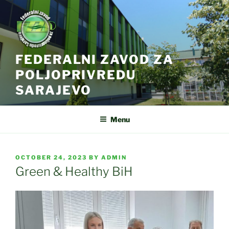
Skip
to
content
FEDERALNI ZAVOD ZA
POLJOPRIVREDU
SARAJEVO
Menu
POSTED
OCTOBER 24, 2023
BY
ADMIN
ON
Green & Healthy BiH