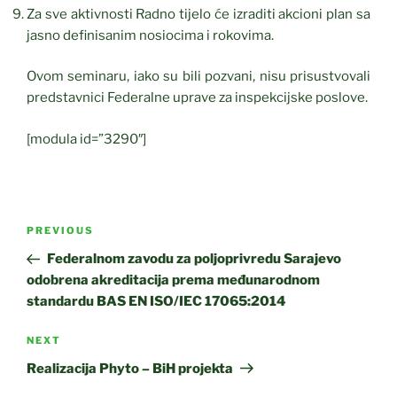
Za sve aktivnosti Radno tijelo će izraditi akcioni plan sa
jasno definisanim nosiocima i rokovima.
Ovom seminaru, iako su bili pozvani, nisu prisustvovali
predstavnici Federalne uprave za inspekcijske poslove.
[modula id=”3290″]
Post
Previous
PREVIOUS
navigation
Post
Federalnom zavodu za poljoprivredu Sarajevo
odobrena akreditacija prema međunarodnom
standardu BAS EN ISO/IEC 17065:2014
Next
NEXT
Post
Realizacija Phyto – BiH projekta