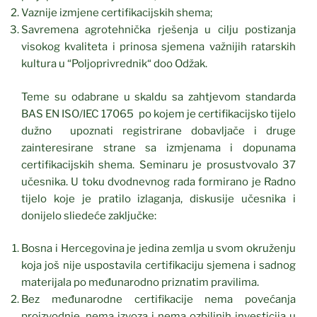
Vaznije izmjene certifikacijskih shema;
Savremena agrotehnička rješenja u cilju postizanja
visokog kvaliteta i prinosa sjemena važnijih ratarskih
kultura u “Poljoprivrednik“ doo Odžak.
Teme su odabrane u skaldu sa zahtjevom standarda
BAS EN ISO/IEC 17065 po kojem je certifikacijsko tijelo
dužno upoznati registrirane dobavljače i druge
zainteresirane strane sa izmjenama i dopunama
certifikacijskih shema. Seminaru je prosustvovalo 37
učesnika. U toku dvodnevnog rada formirano je Radno
tijelo koje je pratilo izlaganja, diskusije učesnika i
donijelo sliedeće zaključke:
Bosna i Hercegovina je jedina zemlja u svom okruženju
koja još nije uspostavila certifikaciju sjemena i sadnog
materijala po međunarodno priznatim pravilima.
Bez međunarodne certifikacije nema povećanja
proizvodnje, nema izvoza i nema ozbiljnih investicija u