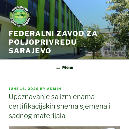
Skip
to
content
FEDERALNI ZAVOD ZA
POLJOPRIVREDU
SARAJEVO
Menu
POSTED
JUNE 16, 2020
BY
ADMIN
ON
Upoznavanje sa izmjenama
certifikacijskih shema sjemena i
sadnog materijala