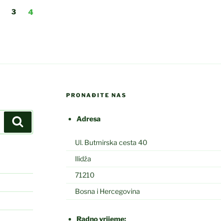
Page
Page
3
4
PRONAĐITE NAS
Adresa
Search
Ul. Butmirska cesta 40
Ilidža
71210
Bosna i Hercegovina
Radno vrijeme: