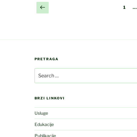
Posts
Previous
Page
1
…
page
pagination
PRETRAGA
Search
for:
BRZI LINKOVI
Usluge
Edukacije
Publikacije