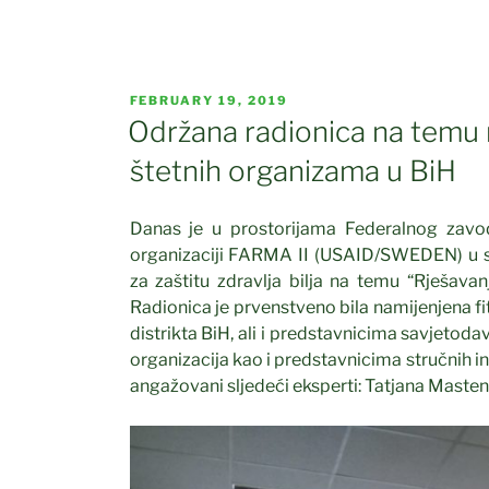
potvrđivanje
sjemena
poljoprivrednih
biljaka
POSTED
FEBRUARY 19, 2019
-žito”
ON
Održana radionica na temu r
štetnih organizama u BiH
Danas je u prostorijama Federalnog zavod
organizaciji FARMA II (USAID/SWEDEN) u s
za zaštitu zdravlja bilja na temu “Rješavan
Radionica je prvenstveno bila namijenjena fi
distrikta BiH, ali i predstavnicima savjetoda
organizacija kao i predstavnicima stručnih inst
angažovani sljedeći eksperti: Tatjana Maste