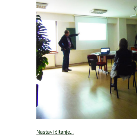
“Službeno
Nastavi čitanje…