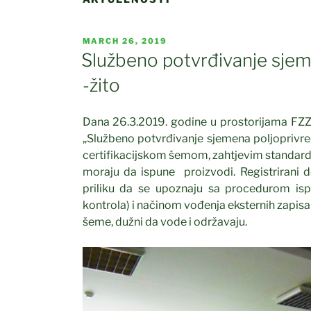
POSTED
MARCH 26, 2019
ON
Službeno potvrđivanje sjeme
-žito
Dana 26.3.2019. godine u prostorijama FZZ
„Službeno potvrđivanje sjemena poljoprivredn
certifikacijskom šemom, zahtjevim standard
moraju da ispune proizvodi. Registrirani d
priliku da se upoznaju sa procedurom ispi
kontrola) i načinom vođenja eksternih zapisa i
šeme, dužni da vode i održavaju.