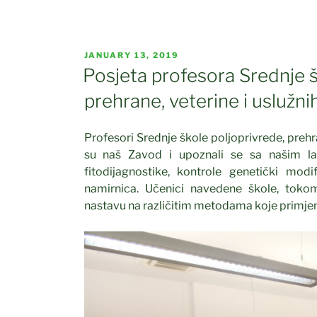
POSTED
JANUARY 13, 2019
ON
Posjeta profesora Srednje š
prehrane, veterine i uslužni
Profesori Srednje škole poljoprivrede, prehran
su naš Zavod i upoznali se sa našim la
fitodijagnostike, kontrole genetički modi
namirnica. Učenici navedene škole, tokom
nastavu na različitim metodama koje primjenj