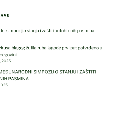
JAVE
i simpozij o stanju i zaštiti autohtonih pasmina
virusa blagog žutila ruba jagode prvi put potvrđeno u
rcegovini
, 2025
EĐUNARODNI SIMPOZIJ O STANJU I ZAŠTITI
NIH PASMINA
 2025