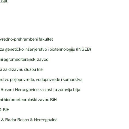
« Apr
ivredno-prehrambeni fakultet
t za genetičko inženjerstvo i biotehnologiju (INGEB)
ni agromediteranski zavod
a za državnu službu BiH
rstvo poljoprivrede, vodoprivrede i šumarstva
Bosne i Hercegovine za zaštitu zdravlja bilja
ni hidrometeorološki zavod BiH
O-BiH
e & Radar Bosna & Hercegovina