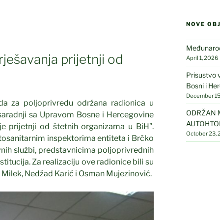
NOVE OB
Međunarodn
ješavanja prijetnji od
April 1, 2026
Prisustvo 
Bosni i He
December 15
a za poljoprivredu održana radionica u
ODRŽAN M
aradnji sa Upravom Bosne i Hercegovine
AUTOHTO
je prijetnji od štetnih organizama u BiH”.
October 23,
tosanitarnim inspektorima entiteta i Brčko
vnih službi, predstavnicima poljoprivrednih
itucija. Za realizaciju ove radionice bili su
n Milek, Nedžad Karić i Osman Mujezinović.