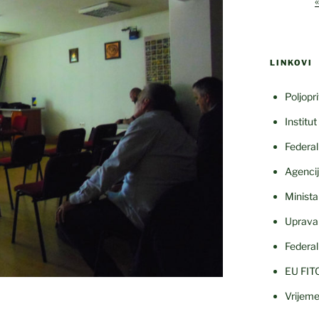
LINKOVI
Poljopr
Institu
Federal
Agencij
Minista
Uprava 
Federal
EU FIT
Vrijem