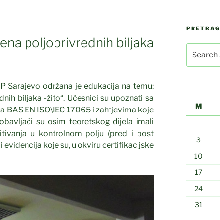
PRETRA
na poljoprivrednih biljaka
Search
for:
P Sarajevo održana je edukacija na temu:
ih biljaka -žito“. Učesnici su upoznati sa
M
a BAS EN ISO\IEC 17065 i zahtjevima koje
obavljači su osim teoretskog dijela imali
tivanja u kontrolnom polju (pred i post
3
 evidencija koje su, u okviru certifikacijske
10
17
24
31